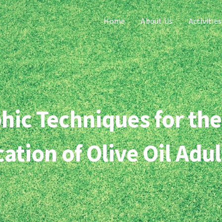
Home
About Us
Activities
ic Techniques for the
cation of Olive Oil Adu