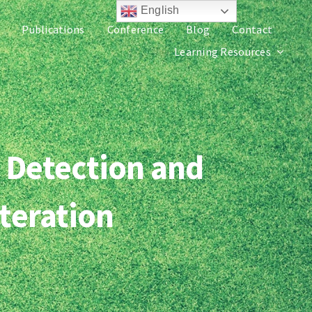
English
Publications
Conference
Blog
Contact
Learning Resources
 Detection and
lteration