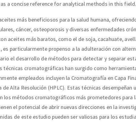
as a concise reference for analytical methods in this field
aceites más beneficiosos para la salud humana, ofreciend
lares, cáncer, osteoporosis y diversas enfermedades crón
n con aceites más baratos, como el de soja, cacahuate, avel
m, es particularmente propenso a la adulteración con alte
esario el desarrollo de métodos para detectar y separar es
las técnicas cromatográficas han surgido como herramient
nmente empleados incluyen la Cromatografía en Capa Fina 
 de Alta Resolución (HPLC). Estas técnicas desempeñan un 
 en los métodos cromatográficos más prometedores para la 
ienen el potencial de abrir nuevas direcciones en la invest
nidas de este estudio pueden ser valiosas para los estudi